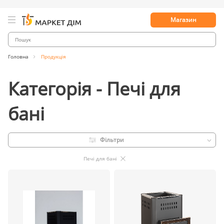
Магазин
Головна
Продукція
Категорія - Печі для
бані
Фільтри
Печі для бані