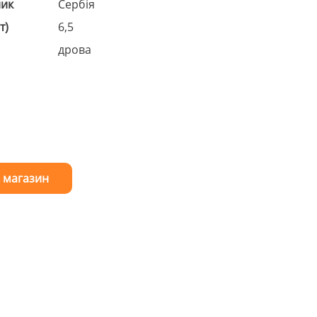
ник
Сербія
т)
6,5
дрова
 магазин