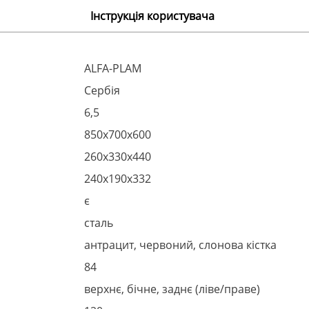
Інструкція користувача
ALFA-PLAM
Сербія
6,5
850x700x600
260x330x440
240х190х332
є
сталь
антрацит, червоний, слонова кістка
84
верхнє, бічне, заднє (ліве/праве)