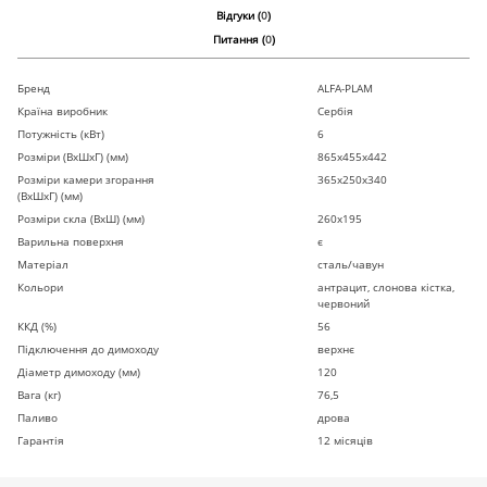
Відгуки (
0
)
Питання (
0
)
Бренд
ALFA-PLAM
Країна виробник
Сербія
Потужність (кВт)
6
Розміри (ВхШхГ) (мм)
865x455x442
Розміри камери згорання
365x250x340
(ВхШхГ) (мм)
Розміри скла (ВхШ) (мм)
260х195
Варильна поверхня
є
Матеріал
сталь/чавун
Кольори
антрацит, слонова кістка,
червоний
ККД (%)
56
Підключення до димоходу
верхнє
Діаметр димоходу (мм)
120
Вага (кг)
76,5
Паливо
дрова
Гарантія
12 місяців