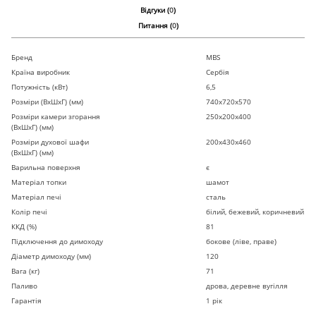
Відгуки (
0
)
Питання (
0
)
Бренд
MBS
Країна виробник
Сербія
Потужність (кВт)
6,5
Розміри (ВхШхГ) (мм)
740х720х570
Розміри камери згорання
250х200х400
(ВхШхГ) (мм)
Розміри духової шафи
200х430х460
(ВхШхГ) (мм)
Варильна поверхня
є
Матеріал топки
шамот
Матеріал печі
сталь
Колір печі
білий, бежевий, коричневий
ККД (%)
81
Підключення до димоходу
бокове (ліве, праве)
Діаметр димоходу (мм)
120
Вага (кг)
71
Паливо
дрова, деревне вугілля
Гарантія
1 рік