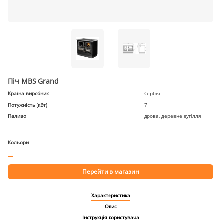
Піч MBS Grand
Країна виробник
Сербія
Потужність (кВт)
7
Паливо
дрова, деревне вугілля
Кольори
Перейти в магазин
Характеристика
Опис
Інструкція користувача