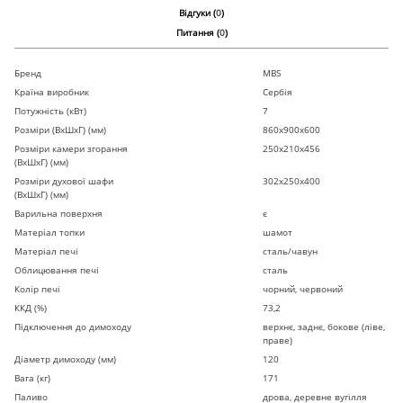
Відгуки (
0
)
Питання (
0
)
Бренд
MBS
Країна виробник
Сербія
Потужність (кВт)
7
Розміри (ВхШхГ) (мм)
860х900х600
Розміри камери згорання
250х210х456
(ВхШхГ) (мм)
Розміри духової шафи
302х250х400
(ВхШхГ) (мм)
Варильна поверхня
є
Матеріал топки
шамот
Матеріал печі
сталь/чавун
Облицювання печі
сталь
Колір печі
чорний, червоний
ККД (%)
73,2
Підключення до димоходу
верхнє, заднє, бокове (ліве,
праве)
Діаметр димоходу (мм)
120
Вага (кг)
171
Паливо
дрова, деревне вугілля