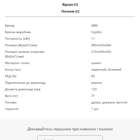
Відгуки (
0
)
Питання (
0
)
Бренд
MBS
Країна виробник
Сербія
Потужність (кВт)
11
Розміри (ВхШхГ) (мм)
885х550х440
Розміри камери згорання
270х290х300
(ВхШхГ) (мм)
Матеріал топки
шамот
Колір печі
червоний, бежевий
ККД (%)
82
Підключення до димоходу
верхнє
Діаметр димоходу (мм)
120
Вага (кг)
71
Паливо
дрова, деревне вугілля
Гарантія
1 рік
Дізнавайтесь першими про новинки і знижки