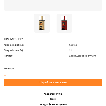
Піч MBS Hit
Країна виробник
Сербія
Потужність (кВт)
11
Паливо
дрова, деревне вугілля
Кольори
Перейти в магазин
Характеристика
Опис
Інструкція користувача